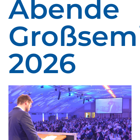
Abende
eit
Großsem
odus
2026
dus