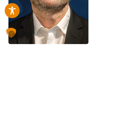
Sergey Merinov
Mediengestalter / Webmaster
Messe- &
Veranstaltungsmarketing
Projektleiter VDBUM-Live
Tel: +49 421 87168 25
Email:
sergey.merinov@vdbum.de