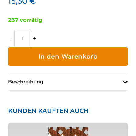
15,30
€
237 vorrätig
Betriebsstoff
(neutral
-
In den Warenkorb
zum
Selberbeschriften)
Menge
Beschreibung
KUNDEN KAUFTEN AUCH