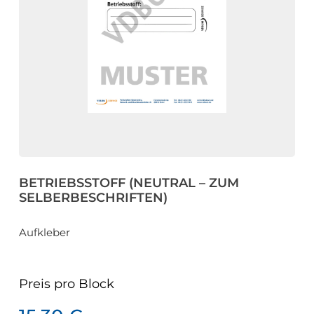
eit
odus
BETRIEBSSTOFF (NEUTRAL – ZUM
dus
SELBERBESCHRIFTEN)
Aufkleber
Preis pro
Block