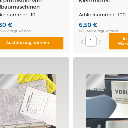
üfprotokolle von
Klemmbrett
dbaumaschinen
ikelnummer:
10
Artikelnummer:
100
,30
€
6,50
€
In
Ausführung wählen
War