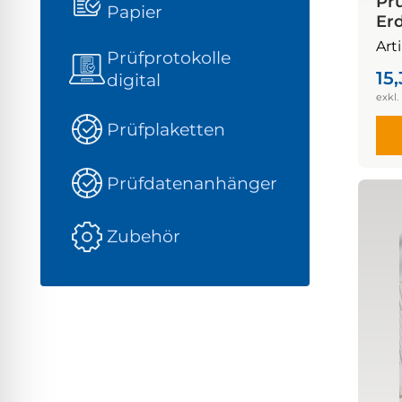
Pr
Papier
Er
Art
Prüfprotokolle
15
digital
Prüfplaketten
Prüfdatenanhänger
Zubehör