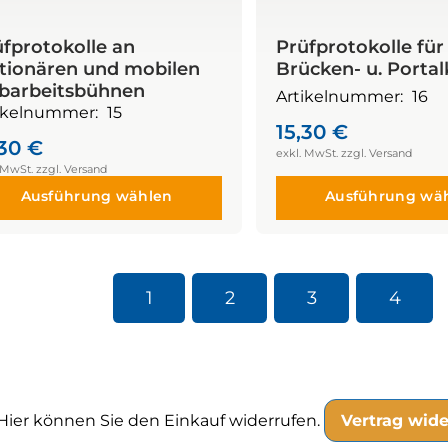
fprotokolle an
Prüfprotokolle für
ationären und mobilen
Brücken- u. Portal
barbeitsbühnen
Artikelnummer:
16
ikelnummer:
15
15,30
€
,30
€
Ausführung wählen
Ausführung wä
1
2
3
4
Hier können Sie den Einkauf widerrufen.
Vertrag wide