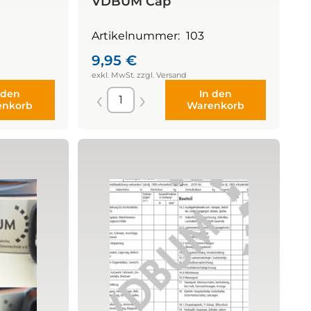
VDBUM Cap
Artikelnummer:
103
9,95
€
 den
In den
enkorb
Warenkorb