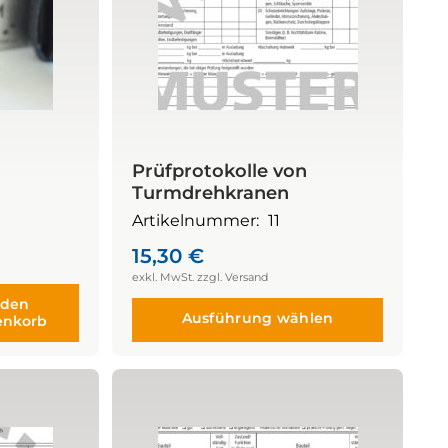
Prüfprotokolle von
Turmdrehkranen
Artikelnummer:
11
15,30
€
 den
Ausführung wählen
enkorb