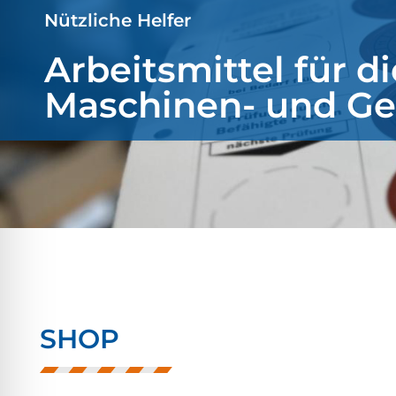
l für Anfallsicherheit
Nützliche Helfer
Arbeitsmittel für di
-freundlicher Modus
Maschinen- und Ge
dheitsmodus
psie-sicherer Modus
SHOP