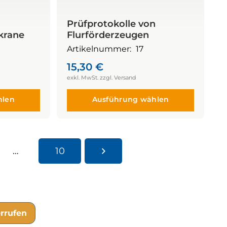
Prüfprotokolle von
krane
Flurförderzeugen
Artikelnummer:
17
15,30
€
hlen
Ausführung wählen
…
10
rrufen