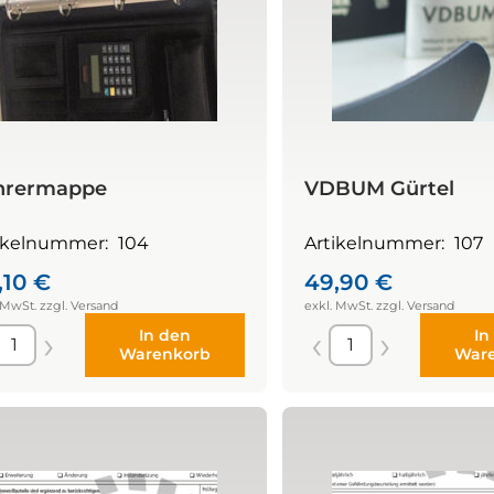
hrermappe
VDBUM Gürtel
ikelnummer:
104
Artikelnummer:
107
,10
€
49,90
€
In den
In
Warenkorb
War