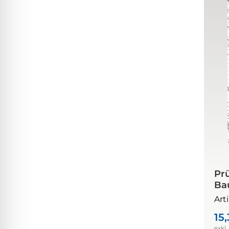
Prü
Bau
Art
15