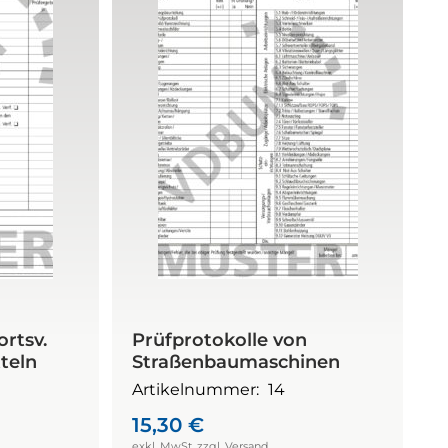
ortsv.
Prüfprotokolle von
tteln
Straßenbaumaschinen
Artikelnummer:
14
15,30
€