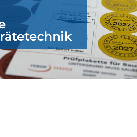
e
rätetechnik