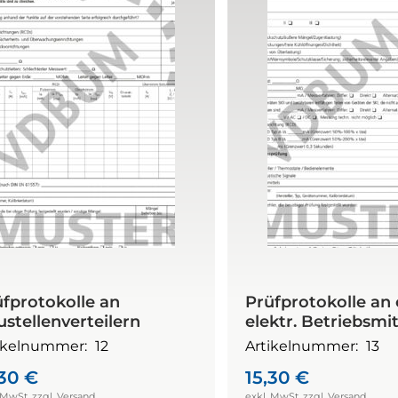
fprotokolle an
Prüfprotokolle an 
stellenverteilern
elektr. Betriebsmi
ikelnummer:
12
Artikelnummer:
13
,30
€
15,30
€