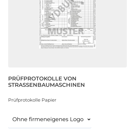
eit
odus
PRÜFPROTOKOLLE VON
dus
STRASSENBAUMASCHINEN
Prüfprotokolle Papier