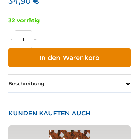
34,90
€
32 vorrätig
Handlungsempfehlung
für
den
In den Warenkorb
Einsatz
von
Turmdrehkranen
Beschreibung
Menge
KUNDEN KAUFTEN AUCH