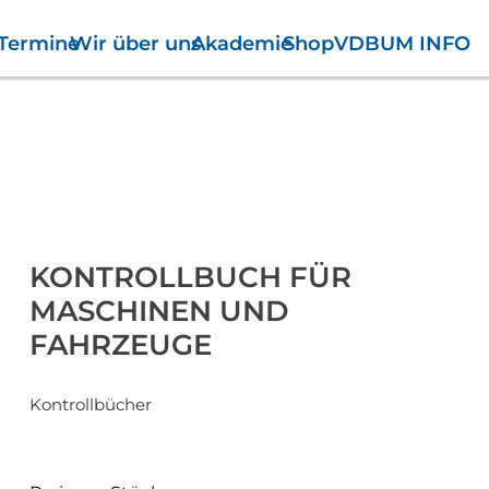
Termine
Wir über uns
Akademie
Shop
VDBUM INFO
Es befinden sich keine Pr
KONTROLLBUCH FÜR
MASCHINEN UND
FAHRZEUGE
Kontrollbücher