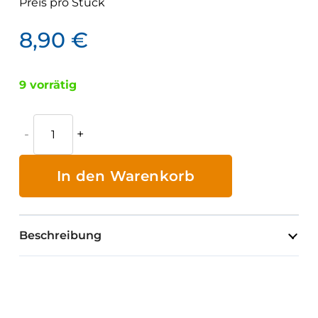
Preis pro
Stück
8,90
€
9 vorrätig
Kontrollbuch
für
Maschinen
In den Warenkorb
und
Fahrzeuge
Menge
Beschreibung