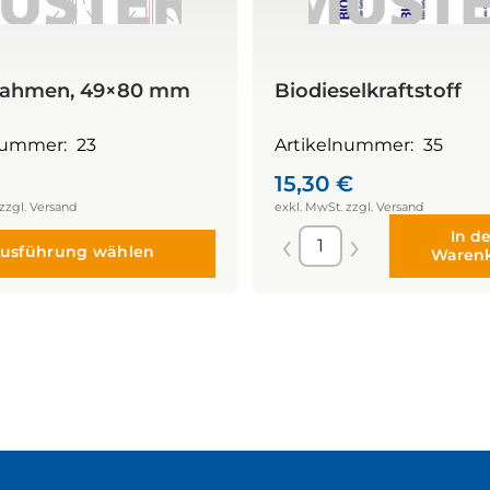
rahmen, 49×80 mm
Biodieselkraftstoff
nummer:
23
Artikelnummer:
35
15,30
€
In d
usführung wählen
Waren