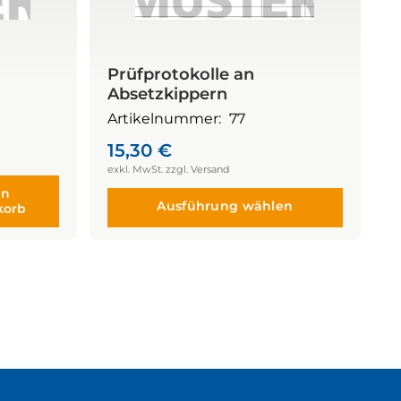
Prüfprotokolle an
Absetzkippern
Artikelnummer:
77
15,30
€
en
Ausführung wählen
korb