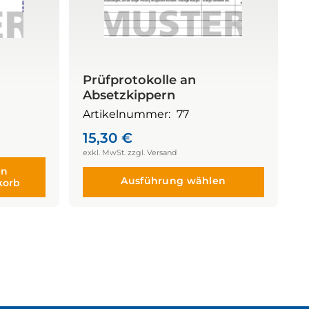
Prüfprotokolle an
Absetzkippern
Artikelnummer:
77
15,30
€
en
Ausführung wählen
korb