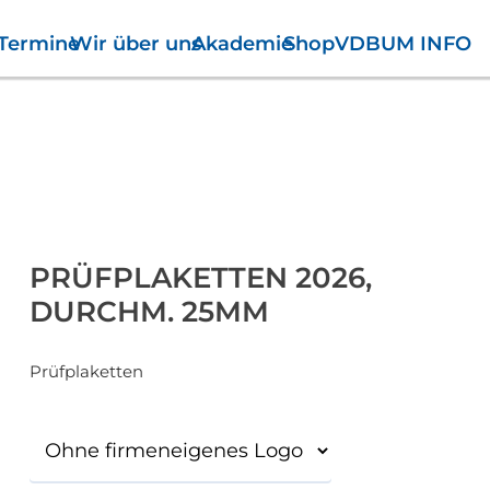
Termine
Wir über uns
Akademie
Shop
VDBUM INFO
Es befinden sich keine Pr
PRÜFPLAKETTEN 2026,
DURCHM. 25MM
Prüfplaketten