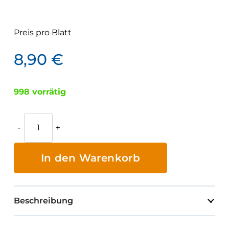
Preis pro
Blatt
8,90
€
998 vorrätig
Prüfplaketten
2026,
Durchm.
In den Warenkorb
25mm
Menge
Beschreibung