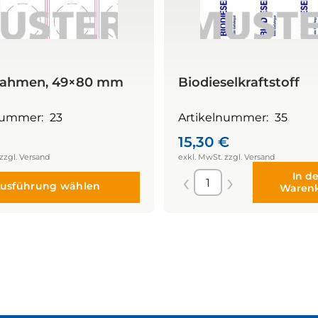
rahmen, 49×80 mm
Biodieselkraftstoff
nummer:
23
Artikelnummer:
35
15,30
€
In d
usführung wählen
Waren