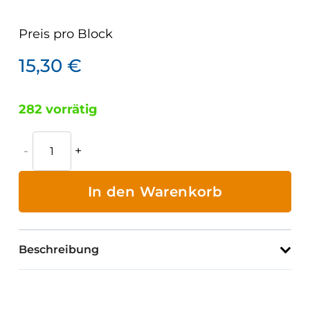
Preis pro
Block
15,30
€
282 vorrätig
Prüfprotokolle
für
Leitern
In den Warenkorb
und
Tritte
Menge
Beschreibung