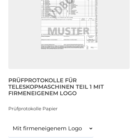
eit
odus
PRÜFPROTOKOLLE FÜR
dus
TELESKOPMASCHINEN TEIL 1 MIT
FIRMENEIGENEM LOGO
Prüfprotokolle Papier