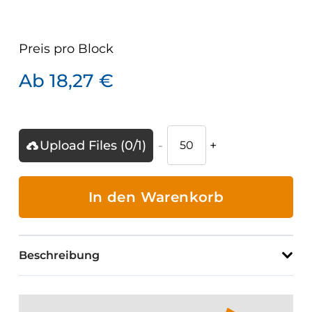
Preis pro
Block
Ab
18,27
€
Prüfprotokolle
Upload Files (
0
/
1
)
für
Teleskopmaschinen
Teil
In den Warenkorb
1
mit
firmeneigenem
Beschreibung
Logo
Menge