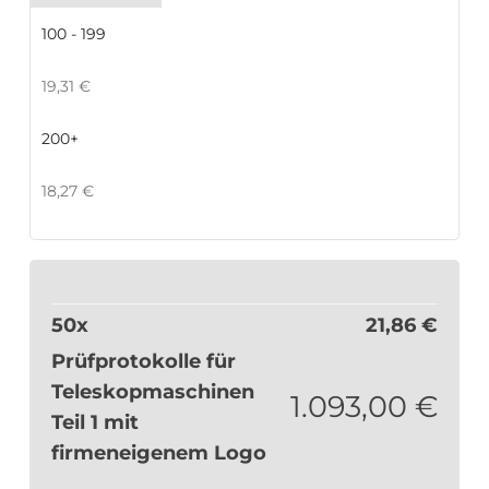
100 - 199
19,31
€
200+
18,27
€
50
x
21,86
€
Prüfprotokolle für
Teleskopmaschinen
1.093,00
€
Teil 1 mit
firmeneigenem Logo