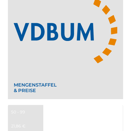
MENGENSTAFFEL
& PREISE
50 - 99
21,86
€