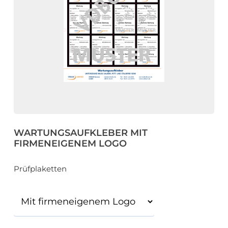
eit
odus
WARTUNGSAUFKLEBER MIT
dus
FIRMENEIGENEM LOGO
Prüfplaketten