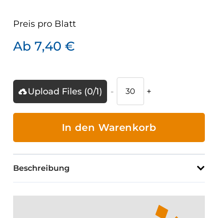
Preis pro
Blatt
Ab
7,40
€
Wartungsaufkleber
Upload Files (
0
/
1
)
mit
firmeneigenem
Logo
In den Warenkorb
Menge
Beschreibung