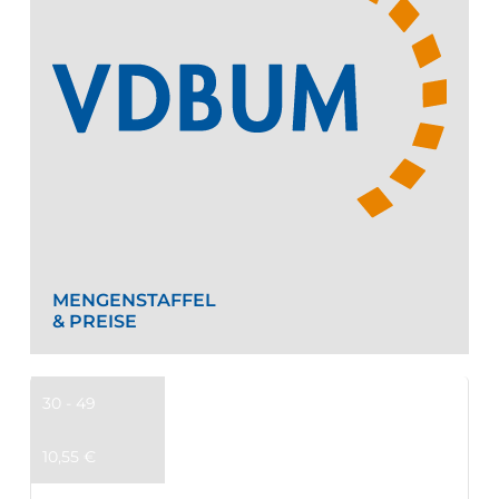
MENGENSTAFFEL
& PREISE
30 - 49
10,55
€