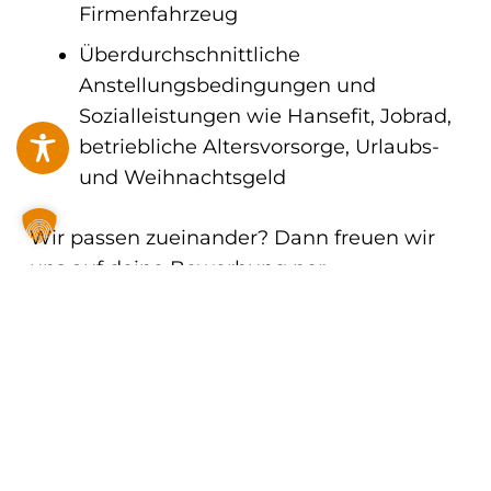
Firmenfahrzeug
Überdurchschnittliche
Anstellungsbedingungen und
Sozialleistungen wie Hansefit, Jobrad,
betriebliche Altersvorsorge, Urlaubs-
und Weihnachtsgeld
Wir passen zueinander? Dann freuen wir
uns auf deine Bewerbung per
E-Mail an:
bewerbungen@brokk.de
Du hast noch Fragen?
Dafür steht dir unser Niederlassungsleiter
Markus Schwarz unter der Mobilnummer
+49 173 670 95 61 oder
per E-Mail an markus.schwarz@brokk.de