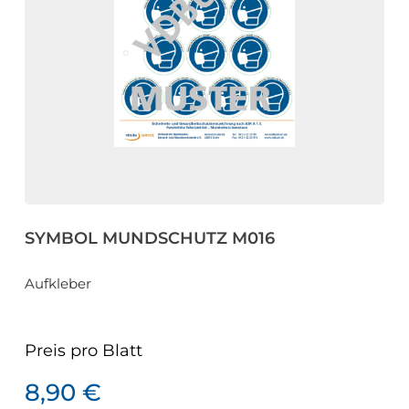
eit
odus
SYMBOL MUNDSCHUTZ M016
dus
Aufkleber
Preis pro
Blatt
8,90
€